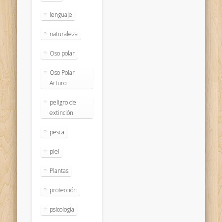
lenguaje
naturaleza
Oso polar
Oso Polar
Arturo
peligro de
extinción
pesca
piel
Plantas
protección
psicología