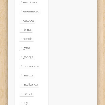
emociones
enfermedad
especies
felinos
filosofía
gatos
geologia
Homeopatía
insectos
inteligencia
Kon tiki
lago