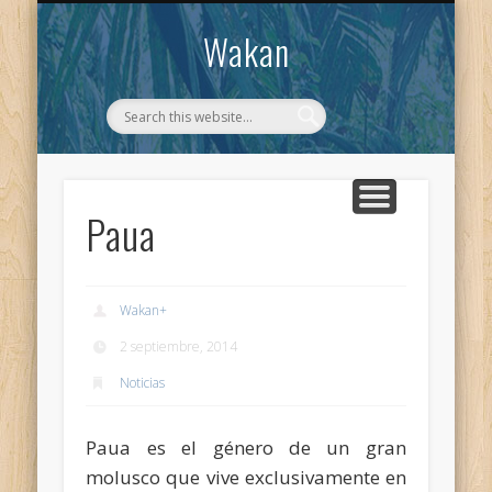
CONTACTO
WAKAN
Wakan
Paua
Wakan
+
2 septiembre, 2014
Noticias
Paua es el género de un gran
molusco que vive exclusivamente en