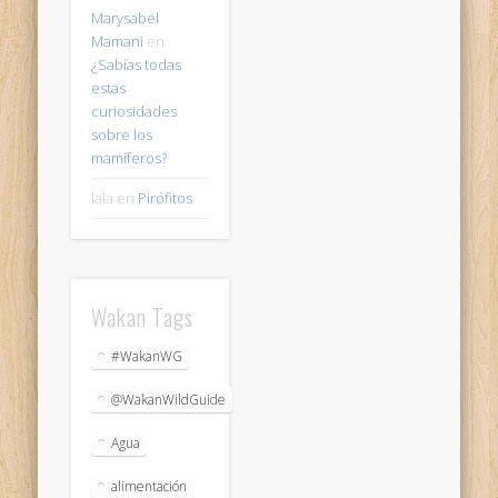
Marysabel
Mamani
en
¿Sabías todas
estas
curiosidades
sobre los
mamíferos?
lala
en
Pirófitos
Wakan Tags
#WakanWG
@WakanWildGuide
Agua
alimentación