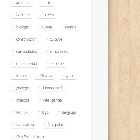
animales
arte
ballenas
bebés
biologia
China
ciencia
construcción
cultivos
curiosidades
emociones
enfermedad
especies
felinos
filosofía
gatos
geologia
Homeopatía
insectos
inteligencia
Kon tiki
lago
lenguaje
naturaleza
Oso polar
Oso Polar Arturo