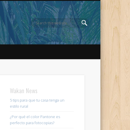
Wakan News
5 tips para que tu casa tenga un
estilo rural
¿Por qué el color Pantone es
perfecto para fotocopias?