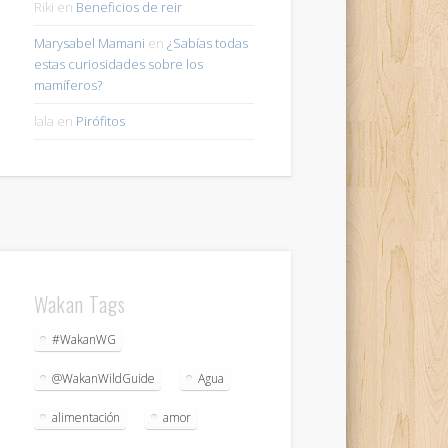
Riki
en
Beneficios de reir
Marysabel Mamani
en
¿Sabías todas
estas curiosidades sobre los
mamíferos?
lala
en
Pirófitos
Wakan Tags
#WakanWG
@WakanWildGuide
Agua
alimentación
amor