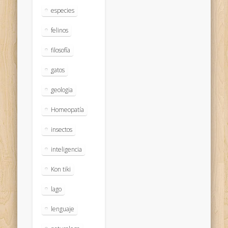
especies
felinos
filosofía
gatos
geologia
Homeopatía
insectos
inteligencia
Kon tiki
lago
lenguaje