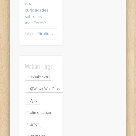
estas
curiosidades
sobre los
mamíferos?
lala
en
Pirófitos
Wakan Tags
#WakanWG
@WakanWildGuide
Agua
alimentación
amor