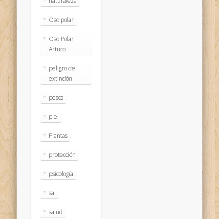
naturaleza
Oso polar
Oso Polar
Arturo
peligro de
extinción
pesca
piel
Plantas
protección
psicología
sal
salud