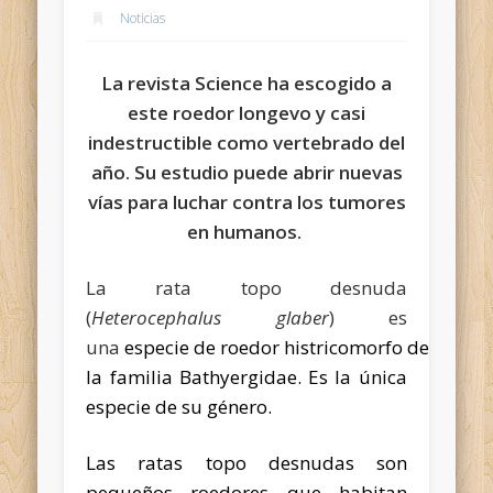
Noticias
La revista Science ha escogido a
este roedor longevo y casi
indestructible como vertebrado del
año. Su estudio puede abrir nuevas
vías para luchar contra los tumores
en humanos.
La rata topo desnuda
(
Heterocephalus glaber
) es
una
especie
de
roedor
histricomorfo
de
la
familia
Bathyergidae
. Es la única
especie de su
género
.
Las ratas topo desnudas son
pequeños roedores que habitan