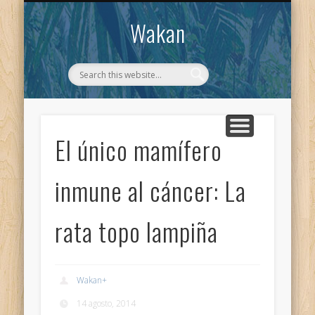
CONTACTO
WAKAN
Wakan
El único mamífero
inmune al cáncer: La
rata topo lampiña
Wakan
+
14 agosto, 2014