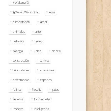
#WakanWG
@WakanWildGuide
Agua
alimentación
amor
animales
arte
ballenas
bebés
biologia
China
ciencia
construcción
cultivos
curiosidades
emociones
enfermedad
especies
felinos
filosofía
gatos
geologia
Homeopatía
insectos
inteligencia