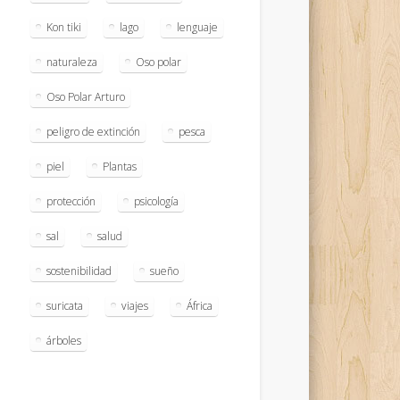
Kon tiki
lago
lenguaje
naturaleza
Oso polar
Oso Polar Arturo
peligro de extinción
pesca
piel
Plantas
protección
psicología
sal
salud
sostenibilidad
sueño
suricata
viajes
África
árboles