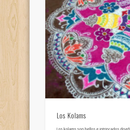
Los Kolams
Los kolams son bellos e intrincados dise