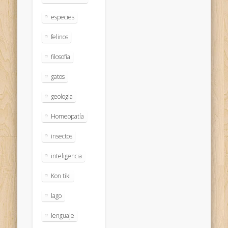
especies
felinos
filosofía
gatos
geologia
Homeopatía
insectos
inteligencia
Kon tiki
lago
lenguaje