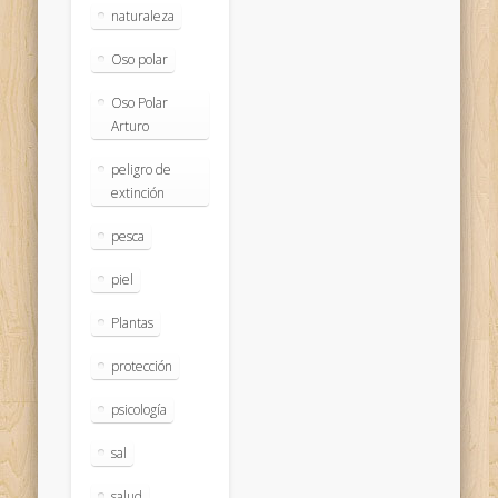
naturaleza
Oso polar
Oso Polar
Arturo
peligro de
extinción
pesca
piel
Plantas
protección
psicología
sal
salud