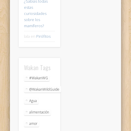
¿Sabías todas
estas
curiosidades
sobre los
mamíferos?
lala
en
Pirófitos
Wakan Tags
#WakanWG
@WakanWildGuide
Agua
alimentación
amor