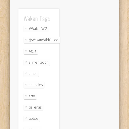
Wakan Tags
#WakanWG
@WakanWildGuide
Agua
alimentación
amor
animales
arte
ballenas
bebés