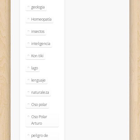
geologia
Homeopatía
insectos
inteligencia
Kon tiki
lago
lenguaje
naturaleza
Oso polar
Oso Polar
Arturo
peligro de