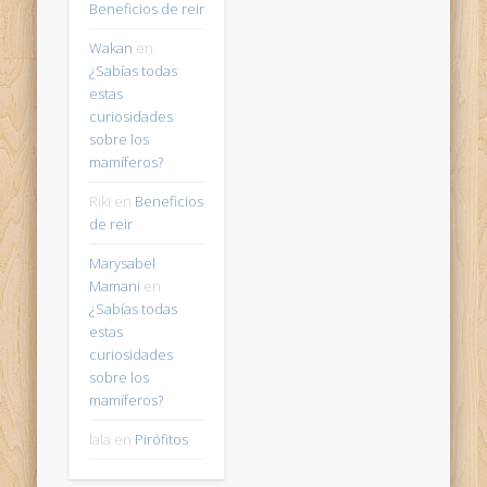
Beneficios de reir
Wakan
en
¿Sabías todas
estas
curiosidades
sobre los
mamíferos?
Riki
en
Beneficios
de reir
Marysabel
Mamani
en
¿Sabías todas
estas
curiosidades
sobre los
mamíferos?
lala
en
Pirófitos