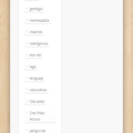
geologia
Homeopatía
insectos
inteligencia
Kon tiki
lago
lenguaje
naturaleza
Oso polar
Oso Polar
Arturo
peligro de