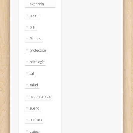
extinción
pesca
piel
Plantas
protección
psicología
sal
salud
sostenibilidad
sueño
suricata
viajes