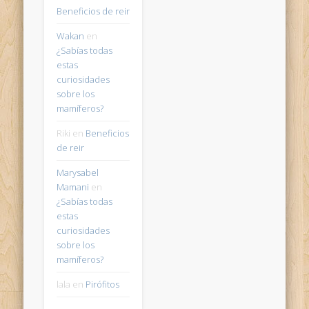
Beneficios de reir
Wakan
en
¿Sabías todas
estas
curiosidades
sobre los
mamíferos?
Riki
en
Beneficios
de reir
Marysabel
Mamani
en
¿Sabías todas
estas
curiosidades
sobre los
mamíferos?
lala
en
Pirófitos