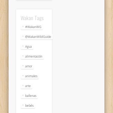
Wakan Tags
#WakanWG
@WakanWildGuide
Agua
alimentación
amor
animales
arte
ballenas
bebés