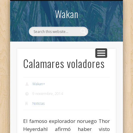
CONTACTO
WAKAN
Wakan
Calamares voladores
Wakan
+
9 noviembre, 2014
Noticias
El famoso explorador noruego Thor
Heyerdahl afirmó haber visto