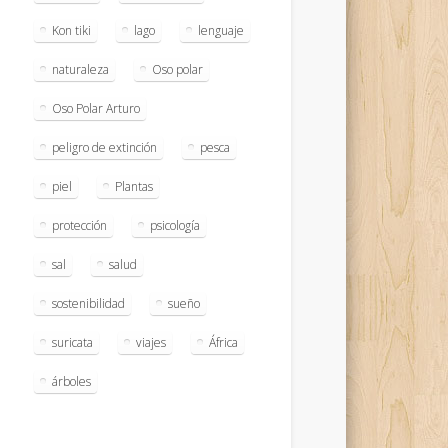
Kon tiki
lago
lenguaje
naturaleza
Oso polar
Oso Polar Arturo
peligro de extinción
pesca
piel
Plantas
protección
psicología
sal
salud
sostenibilidad
sueño
suricata
viajes
África
árboles