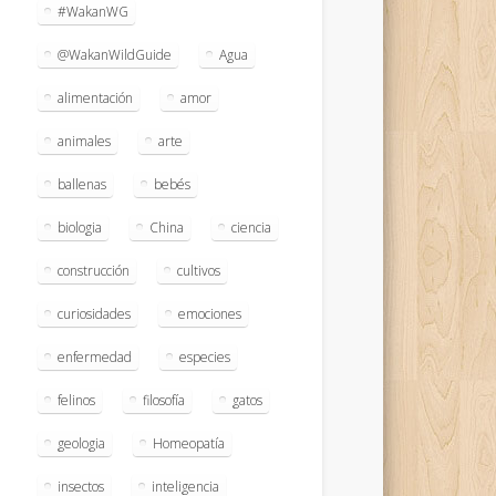
#WakanWG
@WakanWildGuide
Agua
alimentación
amor
animales
arte
ballenas
bebés
biologia
China
ciencia
construcción
cultivos
curiosidades
emociones
enfermedad
especies
felinos
filosofía
gatos
geologia
Homeopatía
insectos
inteligencia