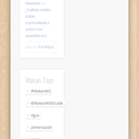
Mamani
en
¿Sabías todas
estas
curiosidades
sobre los
mamíferos?
lala
en
Pirófitos
Wakan Tags
#WakanWG
@WakanWildGuide
Agua
alimentación