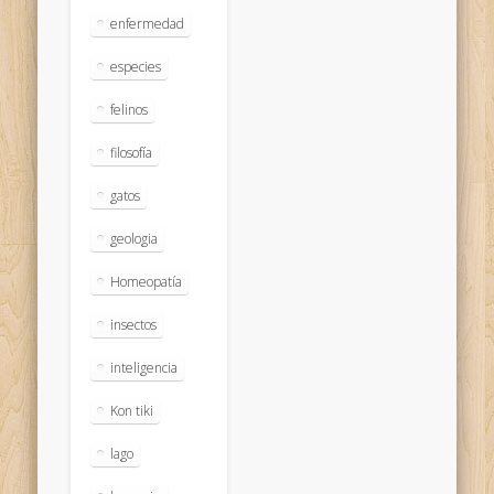
enfermedad
especies
felinos
filosofía
gatos
geologia
Homeopatía
insectos
inteligencia
Kon tiki
lago