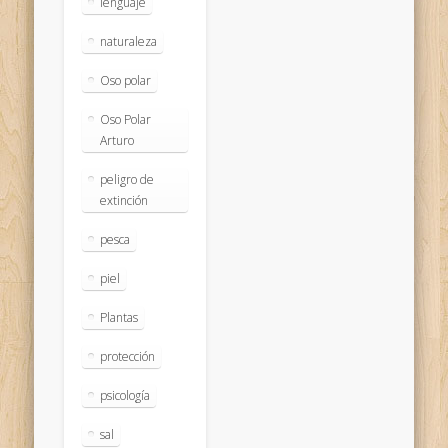
lenguaje
naturaleza
Oso polar
Oso Polar
Arturo
peligro de
extinción
pesca
piel
Plantas
protección
psicología
sal