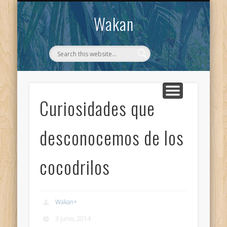
CONTACTO
WAKAN
Wakan
Curiosidades que
desconocemos de los
cocodrilos
Wakan
+
3 junio, 2014