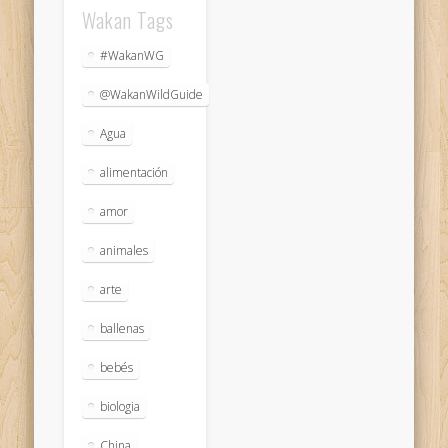
Wakan Tags
#WakanWG
@WakanWildGuide
Agua
alimentación
amor
animales
arte
ballenas
bebés
biologia
China