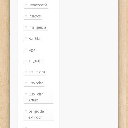
Homeopatía
insectos
inteligencia
Kon tiki
lago
lenguaje
naturaleza
Oso polar
Oso Polar
Arturo
peligro de
extinción