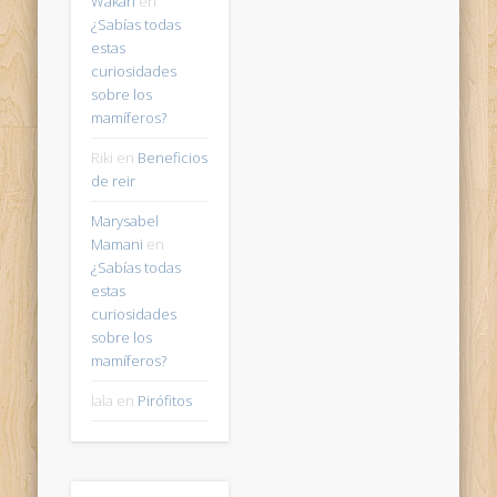
Wakan
en
¿Sabías todas
estas
curiosidades
sobre los
mamíferos?
Riki
en
Beneficios
de reir
Marysabel
Mamani
en
¿Sabías todas
estas
curiosidades
sobre los
mamíferos?
lala
en
Pirófitos