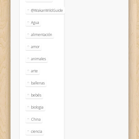
@WakanWildGuide
Agua
alimentación
amor
animales
arte
ballenas
bebés
biologia
China
ciencia