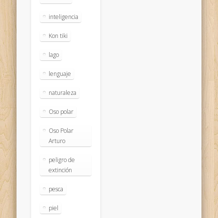
inteligencia
Kon tiki
lago
lenguaje
naturaleza
Oso polar
Oso Polar
Arturo
peligro de
extinción
pesca
piel