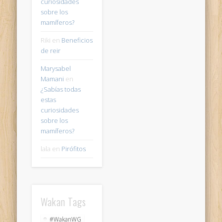
curiosidades
sobre los
mamíferos?
Riki
en
Beneficios
de reir
Marysabel
Mamani
en
¿Sabías todas
estas
curiosidades
sobre los
mamíferos?
lala
en
Pirófitos
Wakan Tags
#WakanWG