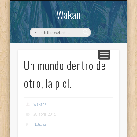
CONTACTO
WAKAN
Wakan
Un mundo dentro de
otro, la piel.
Wakan
+
28 abril, 2015
Noticias