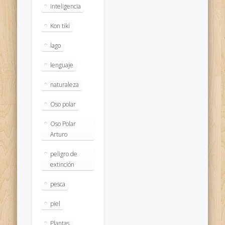
inteligencia
Kon tiki
lago
lenguaje
naturaleza
Oso polar
Oso Polar
Arturo
peligro de
extinción
pesca
piel
Plantas