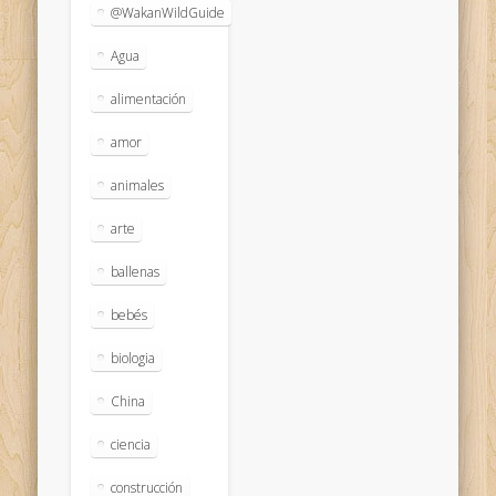
@WakanWildGuide
Agua
alimentación
amor
animales
arte
ballenas
bebés
biologia
China
ciencia
construcción