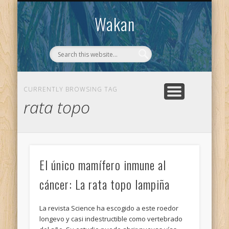
CONTACTO
WAKAN
Wakan
CURRENTLY BROWSING TAG
rata topo
El único mamífero inmune al
cáncer: La rata topo lampiña
La revista Science ha escogido a este roedor
longevo y casi indestructible como vertebrado