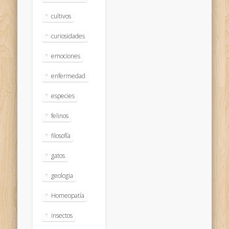
cultivos
curiosidades
emociones
enfermedad
especies
felinos
filosofía
gatos
geologia
Homeopatía
insectos