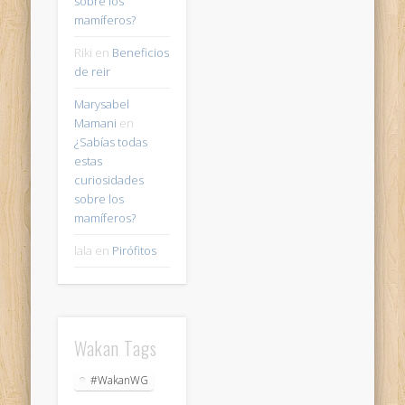
sobre los
mamíferos?
Riki
en
Beneficios
de reir
Marysabel
Mamani
en
¿Sabías todas
estas
curiosidades
sobre los
mamíferos?
lala
en
Pirófitos
Wakan Tags
#WakanWG