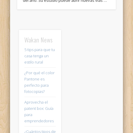
del año. Su estudio puede abrir nuevas vías …
Wakan News
5 tips para que tu
casa tenga un
estilo rural
¿Por qué el color
Pantone es
perfecto para
fotocopias?
Aprovecha el
patent box: Guía
para
emprendedores
¿Cuántos tipos de