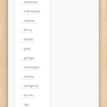
emociones
enfermedad
especies
felinos
filosofía
gatos
geologia
Homeopatía
insectos
inteligencia
Kon tiki
lago