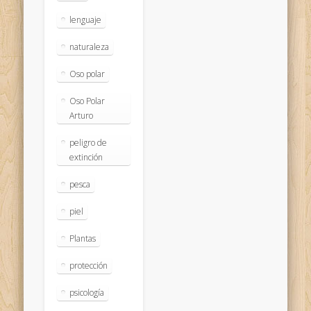
lenguaje
naturaleza
Oso polar
Oso Polar
Arturo
peligro de
extinción
pesca
piel
Plantas
protección
psicología