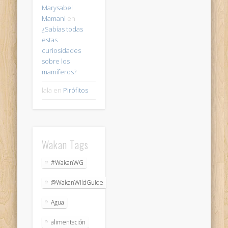
Marysabel
Mamani
en
¿Sabías todas
estas
curiosidades
sobre los
mamíferos?
lala
en
Pirófitos
Wakan Tags
#WakanWG
@WakanWildGuide
Agua
alimentación