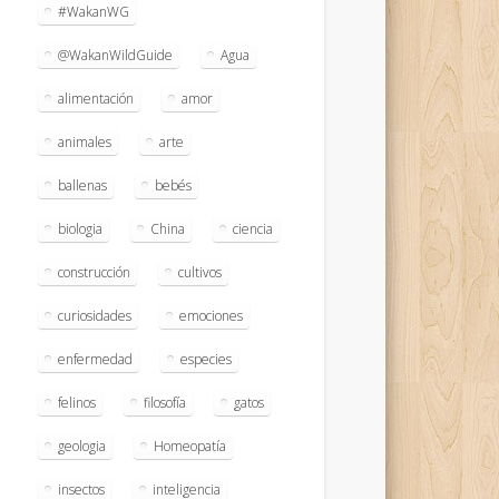
#WakanWG
@WakanWildGuide
Agua
alimentación
amor
animales
arte
ballenas
bebés
biologia
China
ciencia
construcción
cultivos
curiosidades
emociones
enfermedad
especies
felinos
filosofía
gatos
geologia
Homeopatía
insectos
inteligencia