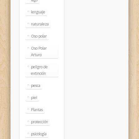
lenguaje
naturaleza
Oso polar
Oso Polar
Arturo
peligro de
extinción
pesca
piel
Plantas
protección
psicología