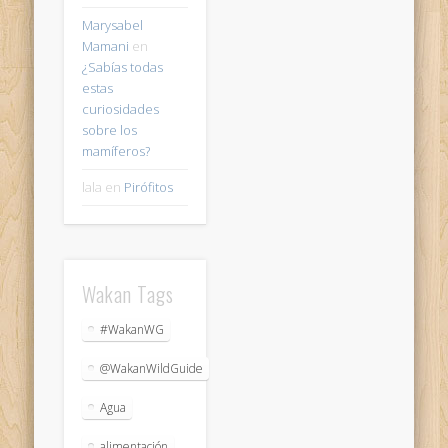
Marysabel
Mamani
en
¿Sabías todas
estas
curiosidades
sobre los
mamíferos?
lala
en
Pirófitos
Wakan Tags
#WakanWG
@WakanWildGuide
Agua
alimentación