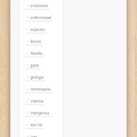
emociones
enfermedad
especies
felinos
filosofía
gatos
geologia
Homeopatía
insectos
inteligencia
Kon tiki
lago