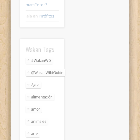
mamíferos?
lala
en
Pirófitos
Wakan Tags
#WakanWG
@WakanWildGuide
Agua
alimentación
amor
animales
arte