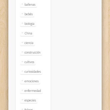
ballenas
bebés
biologia
China
ciencia
construcción
cultivos
curiosidades
emociones
enfermedad
especies
felinos