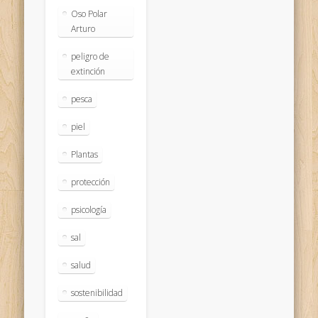
Oso Polar
Arturo
peligro de
extinción
pesca
piel
Plantas
protección
psicología
sal
salud
sostenibilidad