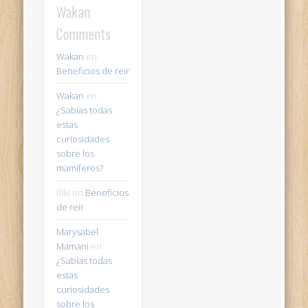
Wakan
Comments
Wakan
en
Beneficios de reir
Wakan
en
¿Sabías todas
estas
curiosidades
sobre los
mamíferos?
Riki
en
Beneficios
de reir
Marysabel
Mamani
en
¿Sabías todas
estas
curiosidades
sobre los