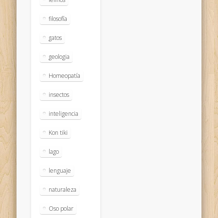
filosofía
gatos
geologia
Homeopatía
insectos
inteligencia
Kon tiki
lago
lenguaje
naturaleza
Oso polar