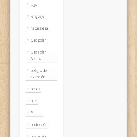
lago
lenguaje
naturaleza
Oso polar
Oso Polar
Arturo
peligro de
extinción
pesca
piel
Plantas
protección
psicología