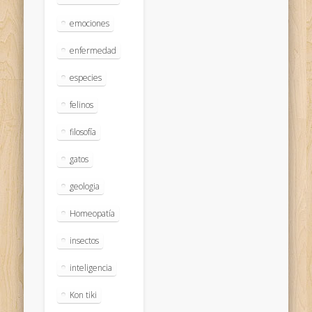
emociones
enfermedad
especies
felinos
filosofía
gatos
geologia
Homeopatía
insectos
inteligencia
Kon tiki