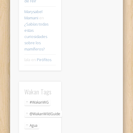
de reir
Marysabel
Mamani
en
¿Sabías todas
estas
curiosidades
sobre los
mamíferos?
lala
en
Pirófitos
Wakan Tags
#WakanWG
@WakanWildGuide
Agua