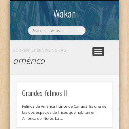
CONTACTO
WAKAN
Wakan
CURRENTLY BROWSING TAG
américa
Grandes felinos II
Felinos de América II Lince de Canadá Es una de
las dos especies de linces que habitan en
América del Norte. La …