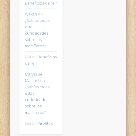
Beneficios de reir
Wakan
en
¿Sabías todas
estas
curiosidades
sobre los
mamíferos?
Riki
en
Beneficios
de reir
Marysabel
Mamani
en
¿Sabías todas
estas
curiosidades
sobre los
mamíferos?
lala
en
Pirófitos