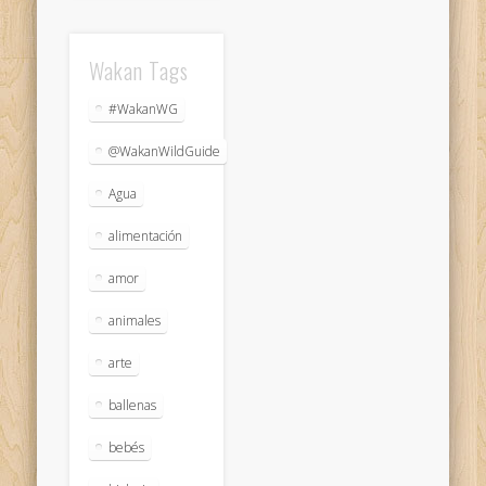
Wakan Tags
#WakanWG
@WakanWildGuide
Agua
alimentación
amor
animales
arte
ballenas
bebés