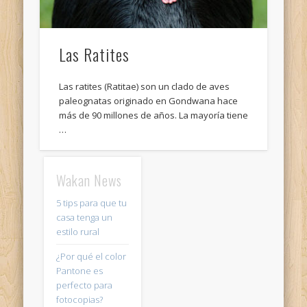
Las Ratites
Las ratites (Ratitae) son un clado de aves
paleognatas originado en Gondwana hace
más de 90 millones de años. La mayoría tiene
…
Wakan News
5 tips para que tu
casa tenga un
estilo rural
¿Por qué el color
Pantone es
perfecto para
fotocopias?