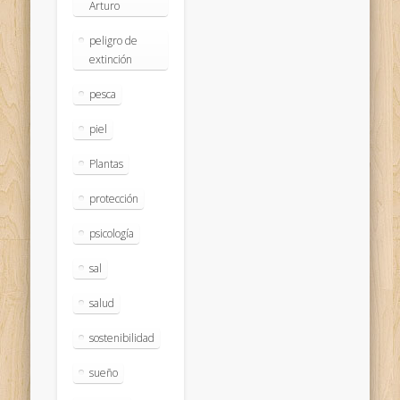
Arturo
peligro de
extinción
pesca
piel
Plantas
protección
psicología
sal
salud
sostenibilidad
sueño