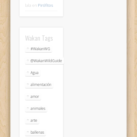
lala
en
Pirófitos
Wakan Tags
#WakanWG
@WakanWildGuide
Agua
alimentación
amor
animales
arte
ballenas