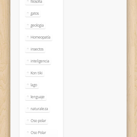
filosofía
gatos
geologia
Homeopatía
insectos
inteligencia
Kon tiki
lago
lenguaje
naturaleza
Oso polar
Oso Polar