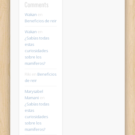
Comments
Wakan
en
Beneficios de reir
Wakan
en
¿Sabías todas
estas
curiosidades
sobre los
mamíferos?
Riki
en
Beneficios
de reir
Marysabel
Mamani
en
¿Sabías todas
estas
curiosidades
sobre los
mamíferos?