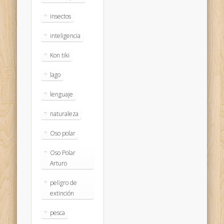
insectos
inteligencia
Kon tiki
lago
lenguaje
naturaleza
Oso polar
Oso Polar
Arturo
peligro de
extinción
pesca