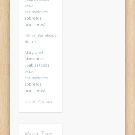
estas
curiosidades
sobre los
mamíferos?
Riki
en
Beneficios
de reir
Marysabel
Mamani
en
¿Sabías todas
estas
curiosidades
sobre los
mamíferos?
lala
en
Pirófitos
Wakan Tags