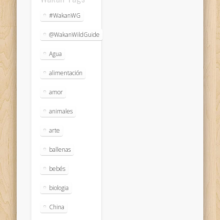
#WakanWG
@WakanWildGuide
Agua
alimentación
amor
animales
arte
ballenas
bebés
biologia
China