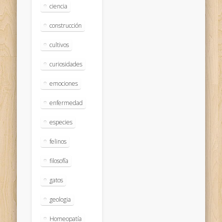
ciencia
construcción
cultivos
curiosidades
emociones
enfermedad
especies
felinos
filosofía
gatos
geologia
Homeopatía