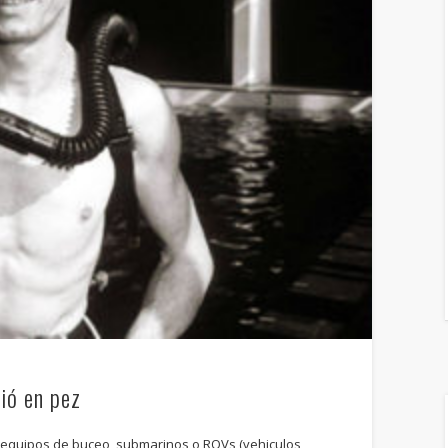
ió en pez
 equipos de buceo, submarinos o ROVs (vehiculos