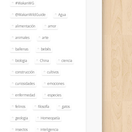
#WakanWG
@WakanWildGuide
Agua
alimentación
amor
animales
arte
ballenas
bebés
biologia
China
ciencia
construcción
cultivos
curiosidades
emociones
enfermedad
especies
felinos
filosofía
gatos
geologia
Homeopatía
insectos
inteligencia