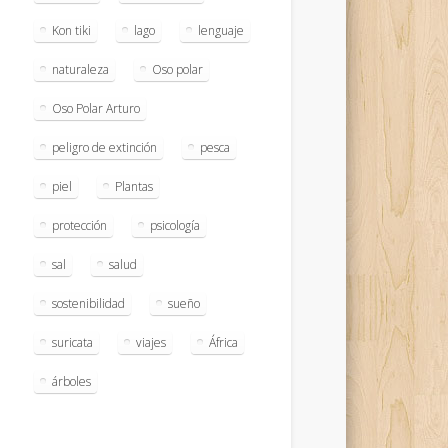
Kon tiki
lago
lenguaje
naturaleza
Oso polar
Oso Polar Arturo
peligro de extinción
pesca
piel
Plantas
protección
psicología
sal
salud
sostenibilidad
sueño
suricata
viajes
África
árboles