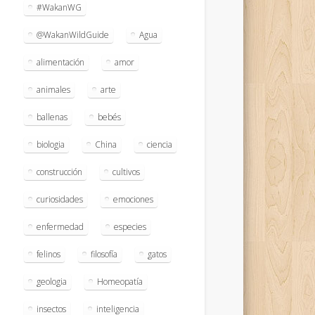
#WakanWG
@WakanWildGuide
Agua
alimentación
amor
animales
arte
ballenas
bebés
biologia
China
ciencia
construcción
cultivos
curiosidades
emociones
enfermedad
especies
felinos
filosofía
gatos
geologia
Homeopatía
insectos
inteligencia