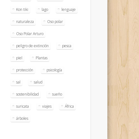
Kon tiki
lago
lenguaje
naturaleza
Oso polar
Oso Polar Arturo
peligro de extinción
pesca
piel
Plantas
protección
psicología
sal
salud
sostenibilidad
sueño
suricata
viajes
África
árboles