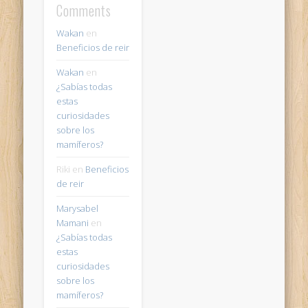
Comments
Wakan
en
Beneficios de reir
Wakan
en
¿Sabías todas
estas
curiosidades
sobre los
mamíferos?
Riki
en
Beneficios
de reir
Marysabel
Mamani
en
¿Sabías todas
estas
curiosidades
sobre los
mamíferos?