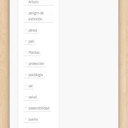
Arturo
peligro de
extinción
pesca
piel
Plantas
protección
psicología
sal
salud
sostenibilidad
sueño