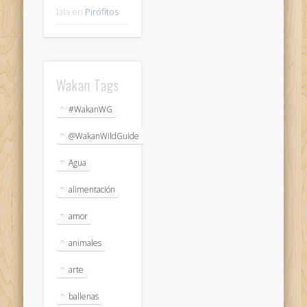
lala
en
Pirófitos
Wakan Tags
#WakanWG
@WakanWildGuide
Agua
alimentación
amor
animales
arte
ballenas