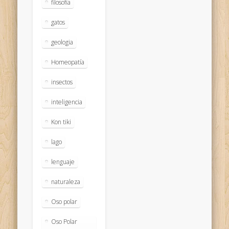
filosofía
gatos
geologia
Homeopatía
insectos
inteligencia
Kon tiki
lago
lenguaje
naturaleza
Oso polar
Oso Polar