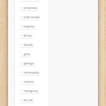
emociones
enfermedad
especies
felinos
filosofía
gatos
geologia
Homeopatía
insectos
inteligencia
Kon tiki