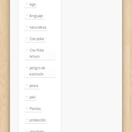
lago
lenguaje
naturaleza
Oso polar
Oso Polar
Arturo
peligro de
extinción
pesca
piel
Plantas
protección
psicología