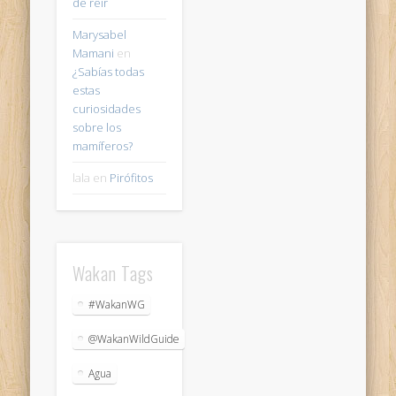
de reir
Marysabel
Mamani
en
¿Sabías todas
estas
curiosidades
sobre los
mamíferos?
lala
en
Pirófitos
Wakan Tags
#WakanWG
@WakanWildGuide
Agua