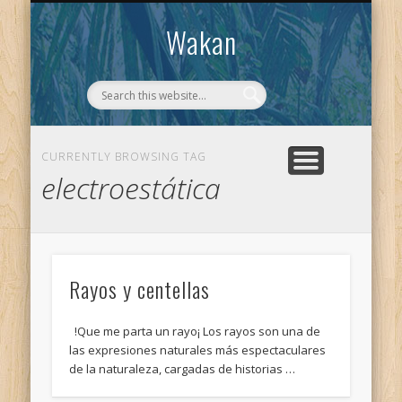
CONTACTO
WAKAN
Wakan
CURRENTLY BROWSING TAG
electroestática
Rayos y centellas
!Que me parta un rayo¡ Los rayos son una de
las expresiones naturales más espectaculares
de la naturaleza, cargadas de historias …