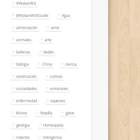
#WakanWG
@WakanWildGuide
Agua
alimentación
amor
animales
arte
ballenas
bebés
biologia
China
ciencia
construcción
cultivos
curiosidades
emociones
enfermedad
especies
felinos
filosofía
gatos
geologia
Homeopatía
insectos
inteligencia