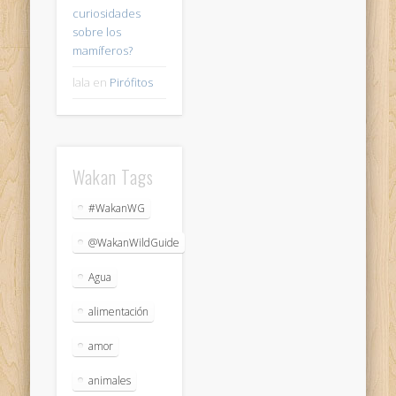
curiosidades
sobre los
mamíferos?
lala
en
Pirófitos
Wakan Tags
#WakanWG
@WakanWildGuide
Agua
alimentación
amor
animales