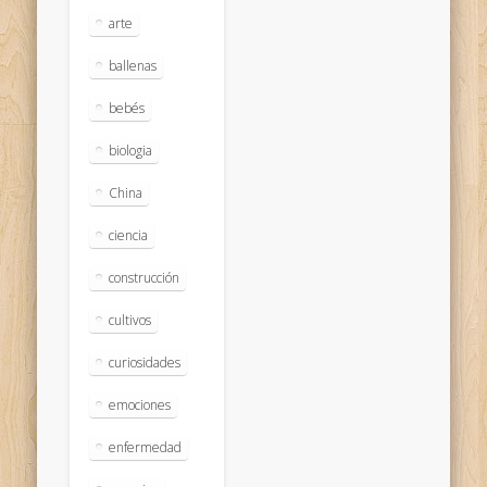
arte
ballenas
bebés
biologia
China
ciencia
construcción
cultivos
curiosidades
emociones
enfermedad