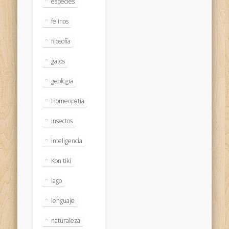
especies
felinos
filosofía
gatos
geologia
Homeopatía
insectos
inteligencia
Kon tiki
lago
lenguaje
naturaleza