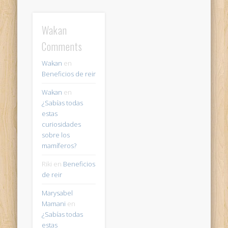
Wakan
Comments
Wakan
en
Beneficios de reir
Wakan
en
¿Sabías todas
estas
curiosidades
sobre los
mamíferos?
Riki
en
Beneficios
de reir
Marysabel
Mamani
en
¿Sabías todas
estas