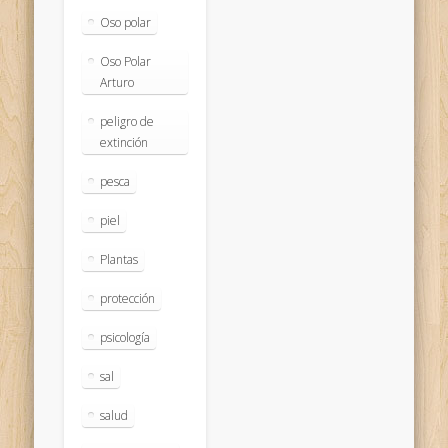
Oso polar
Oso Polar
Arturo
peligro de
extinción
pesca
piel
Plantas
protección
psicología
sal
salud