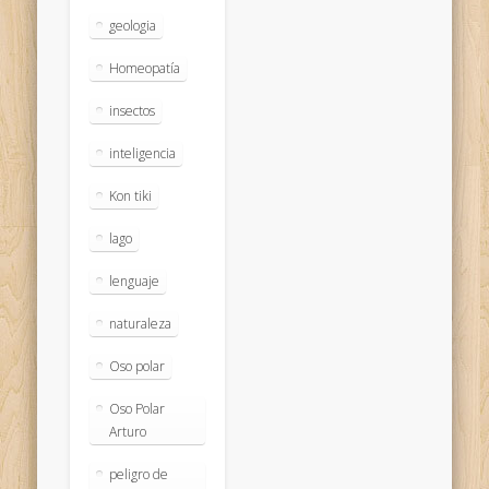
geologia
Homeopatía
insectos
inteligencia
Kon tiki
lago
lenguaje
naturaleza
Oso polar
Oso Polar
Arturo
peligro de