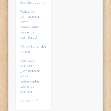
Beneficios de reir
Wakan
en
¿Sabías todas
estas
curiosidades
sobre los
mamíferos?
Riki
en
Beneficios
de reir
Marysabel
Mamani
en
¿Sabías todas
estas
curiosidades
sobre los
mamíferos?
lala
en
Pirófitos