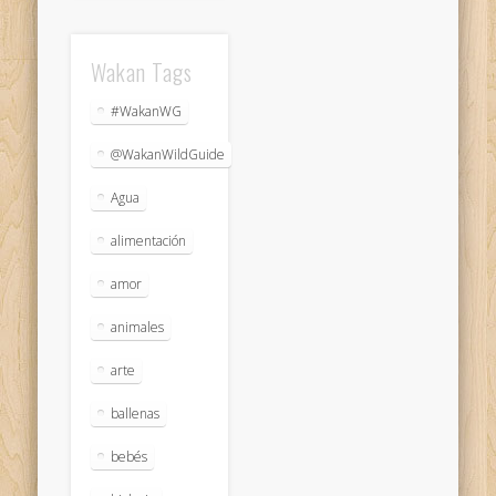
Wakan Tags
#WakanWG
@WakanWildGuide
Agua
alimentación
amor
animales
arte
ballenas
bebés