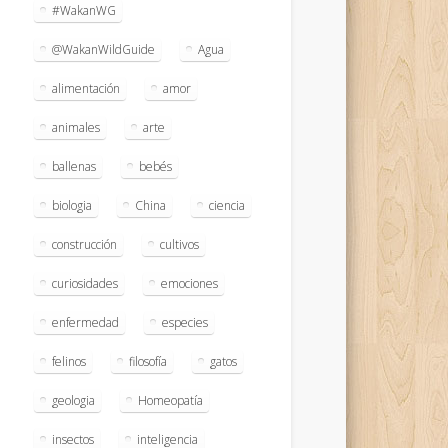
#WakanWG
@WakanWildGuide
Agua
alimentación
amor
animales
arte
ballenas
bebés
biologia
China
ciencia
construcción
cultivos
curiosidades
emociones
enfermedad
especies
felinos
filosofía
gatos
geologia
Homeopatía
insectos
inteligencia