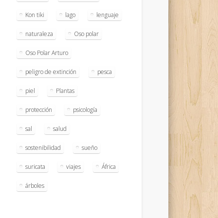
Kon tiki
lago
lenguaje
naturaleza
Oso polar
Oso Polar Arturo
peligro de extinción
pesca
piel
Plantas
protección
psicología
sal
salud
sostenibilidad
sueño
suricata
viajes
África
árboles