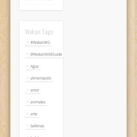
Wakan Tags
#WakanWG
@WakanWildGuide
Agua
alimentación
amor
animales
arte
ballenas