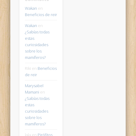
Wakan
en
Beneficios de reir
Wakan
en
¿Sabías todas
estas
curiosidades
sobre los
mamíferos?
Riki
en
Beneficios
de reir
Marysabel
Mamani
en
¿Sabías todas
estas
curiosidades
sobre los
mamíferos?
lala
en
Pirófitos