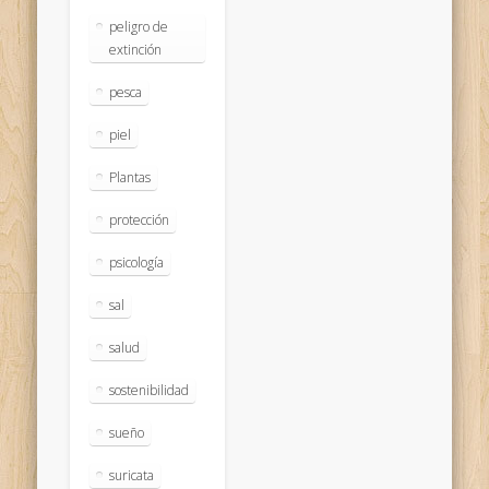
peligro de
extinción
pesca
piel
Plantas
protección
psicología
sal
salud
sostenibilidad
sueño
suricata