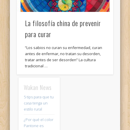
La filosofía china de prevenir
para curar
“Los sabios no curan su enfermedad, curan
antes de enfermar, no tratan su desorden,
tratar antes de ser desorden” La cultura
tradicional …
Wakan News
5 tips para que tu
casa tenga un
estilo rural
¿Por qué el color
Pantone es