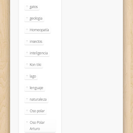
gatos
geologia
Homeopatía
insectos
inteligencia
Kon tiki
lago
lenguaje
naturaleza
Oso polar
Oso Polar
Arturo