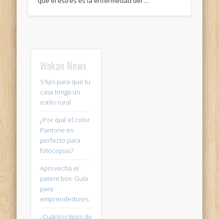
que el estrés es la enfermedad del …
Wakan News
5 tips para que tu
casa tenga un
estilo rural
¿Por qué el color
Pantone es
perfecto para
fotocopias?
Aprovecha el
patent box: Guía
para
emprendedores
¿Cuántos tipos de