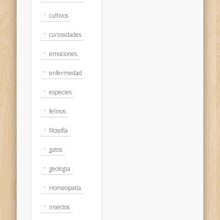
cultivos
curiosidades
emociones
enfermedad
especies
felinos
filosofía
gatos
geologia
Homeopatía
insectos