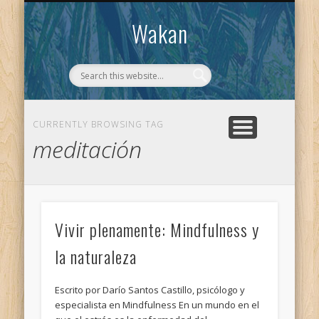
CONTACTO
WAKAN
Wakan
CURRENTLY BROWSING TAG
meditación
Vivir plenamente: Mindfulness y
la naturaleza
Escrito por Darío Santos Castillo, psicólogo y
especialista en Mindfulness En un mundo en el