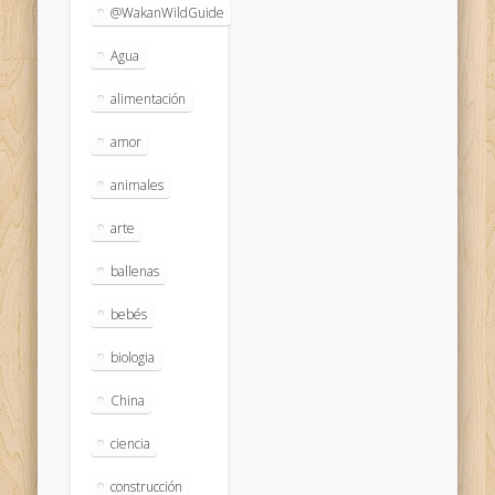
@WakanWildGuide
Agua
alimentación
amor
animales
arte
ballenas
bebés
biologia
China
ciencia
construcción