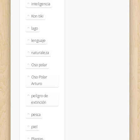
inteligencia
Kon tiki
lago
lenguaje
naturaleza
Oso polar
Oso Polar
Arturo
peligro de
extinción
pesca
piel
Plantas