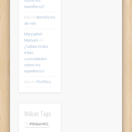
sobre los
mamíferos?
Riki
en
Beneficios
de reir
Marysabel
Mamani
en
¿Sabías todas
estas
curiosidades
sobre los
mamíferos?
lala
en
Pirófitos
Wakan Tags
#WakanWG