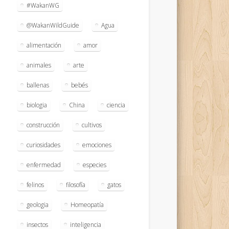
#WakanWG
@WakanWildGuide
Agua
alimentación
amor
animales
arte
ballenas
bebés
biologia
China
ciencia
construcción
cultivos
curiosidades
emociones
enfermedad
especies
felinos
filosofía
gatos
geologia
Homeopatía
insectos
inteligencia