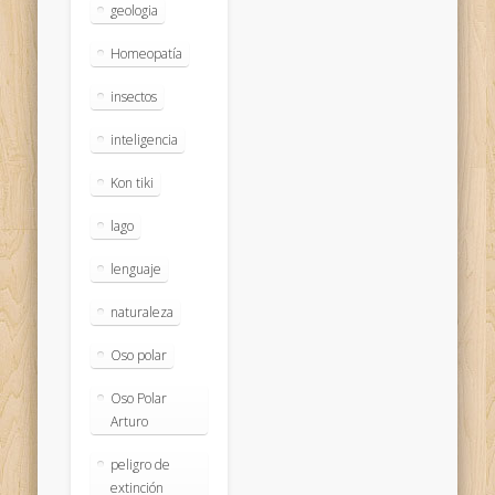
geologia
Homeopatía
insectos
inteligencia
Kon tiki
lago
lenguaje
naturaleza
Oso polar
Oso Polar
Arturo
peligro de
extinción