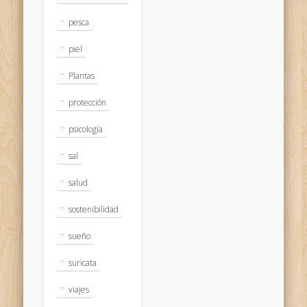
pesca
piel
Plantas
protección
psicología
sal
salud
sostenibilidad
sueño
suricata
viajes