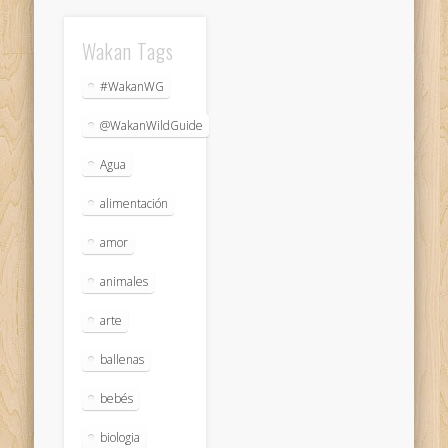
Wakan Tags
#WakanWG
@WakanWildGuide
Agua
alimentación
amor
animales
arte
ballenas
bebés
biologia