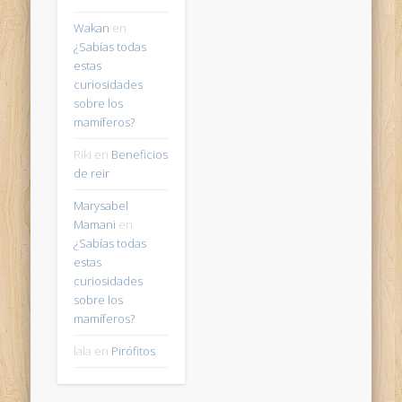
Wakan
en
¿Sabías todas
estas
curiosidades
sobre los
mamíferos?
Riki
en
Beneficios
de reir
Marysabel
Mamani
en
¿Sabías todas
estas
curiosidades
sobre los
mamíferos?
lala
en
Pirófitos