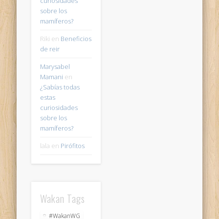
curiosidades
sobre los
mamíferos?
Riki
en
Beneficios
de reir
Marysabel
Mamani
en
¿Sabías todas
estas
curiosidades
sobre los
mamíferos?
lala
en
Pirófitos
Wakan Tags
#WakanWG