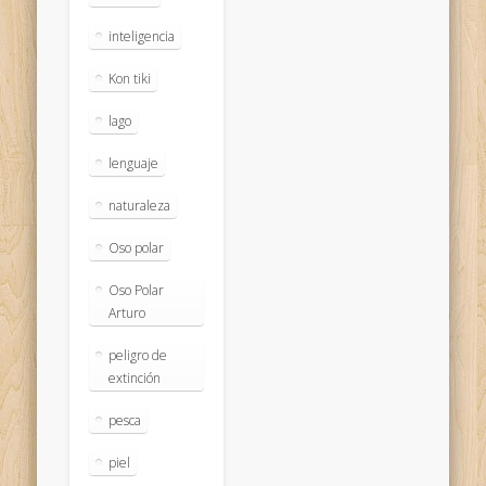
inteligencia
Kon tiki
lago
lenguaje
naturaleza
Oso polar
Oso Polar
Arturo
peligro de
extinción
pesca
piel