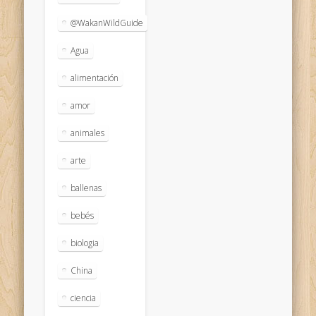
@WakanWildGuide
Agua
alimentación
amor
animales
arte
ballenas
bebés
biologia
China
ciencia