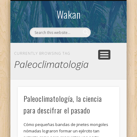
CONTACTO
WAKAN
Wakan
CURRENTLY BROWSING TAG
Paleoclimatologia
Paleoclimatología, la ciencia
para descifrar el pasado
Cómo pequeñas bandas de jinetes mongoles
nómadas lograron formar un ejército tan