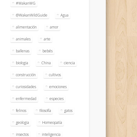
#WakanWG
@WakanWildGuide
Agua
alimentación
amor
animales
arte
ballenas
bebés
biologia
China
ciencia
construcción
cultivos
curiosidades
emociones
enfermedad
especies
felinos
filosofía
gatos
geologia
Homeopatía
insectos
inteligencia