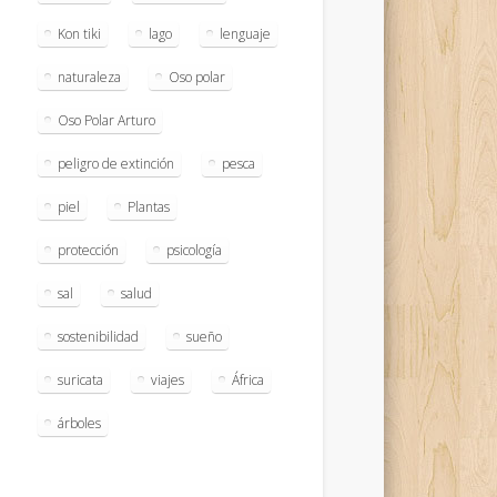
Kon tiki
lago
lenguaje
naturaleza
Oso polar
Oso Polar Arturo
peligro de extinción
pesca
piel
Plantas
protección
psicología
sal
salud
sostenibilidad
sueño
suricata
viajes
África
árboles