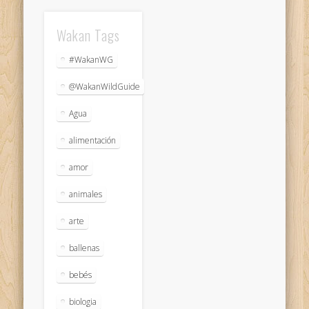
Wakan Tags
#WakanWG
@WakanWildGuide
Agua
alimentación
amor
animales
arte
ballenas
bebés
biologia