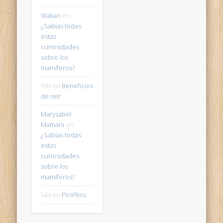
Wakan
en
¿Sabías todas
estas
curiosidades
sobre los
mamíferos?
Riki
en
Beneficios
de reir
Marysabel
Mamani
en
¿Sabías todas
estas
curiosidades
sobre los
mamíferos?
lala
en
Pirófitos