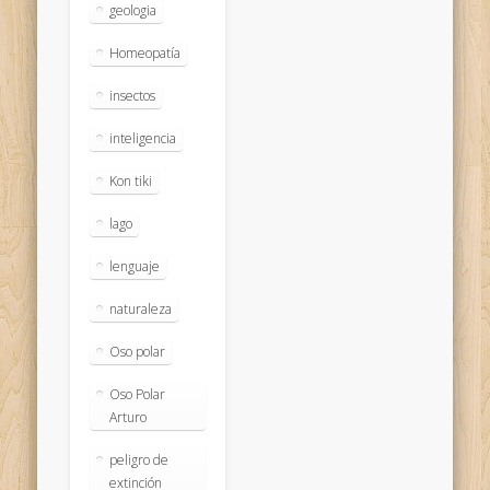
geologia
Homeopatía
insectos
inteligencia
Kon tiki
lago
lenguaje
naturaleza
Oso polar
Oso Polar
Arturo
peligro de
extinción