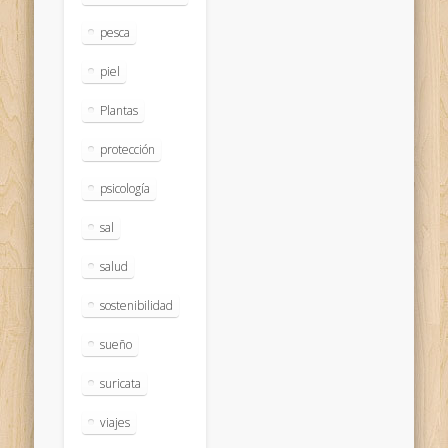
pesca
piel
Plantas
protección
psicología
sal
salud
sostenibilidad
sueño
suricata
viajes