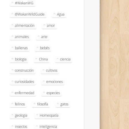
#WakanWG
@WakanWildGuide
Agua
alimentación
amor
animales
arte
ballenas
bebés
biologia
China
ciencia
construcción
cultivos
curiosidades
emociones
enfermedad
especies
felinos
filosofía
gatos
geologia
Homeopatía
insectos
inteligencia