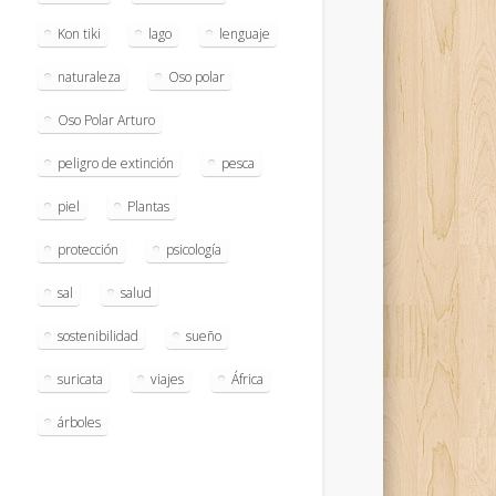
Kon tiki
lago
lenguaje
naturaleza
Oso polar
Oso Polar Arturo
peligro de extinción
pesca
piel
Plantas
protección
psicología
sal
salud
sostenibilidad
sueño
suricata
viajes
África
árboles