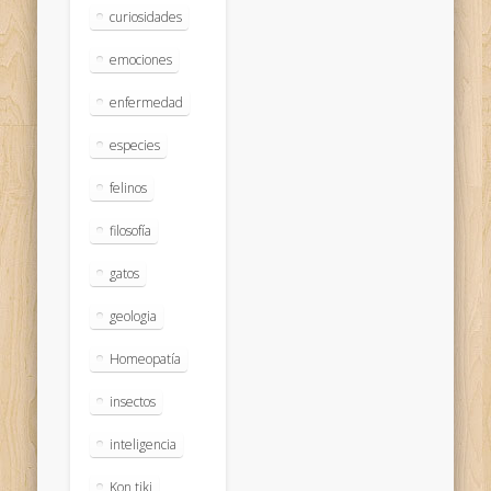
curiosidades
emociones
enfermedad
especies
felinos
filosofía
gatos
geologia
Homeopatía
insectos
inteligencia
Kon tiki