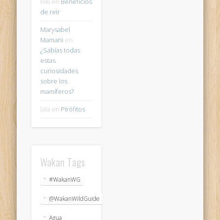
Riki
en
Beneficios
de reir
Marysabel
Mamani
en
¿Sabías todas
estas
curiosidades
sobre los
mamíferos?
lala
en
Pirófitos
Wakan Tags
#WakanWG
@WakanWildGuide
Agua