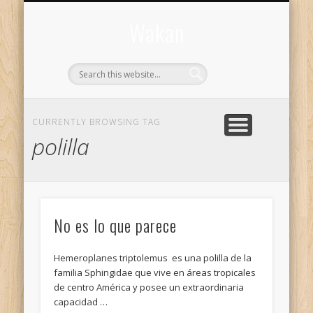
CONTACTO
WAKAN
Wakan
CURRENTLY BROWSING TAG
polilla
No es lo que parece
Hemeroplanes triptolemus es una polilla de la
familia Sphingidae que vive en áreas tropicales
de centro América y posee un extraordinaria
capacidad …