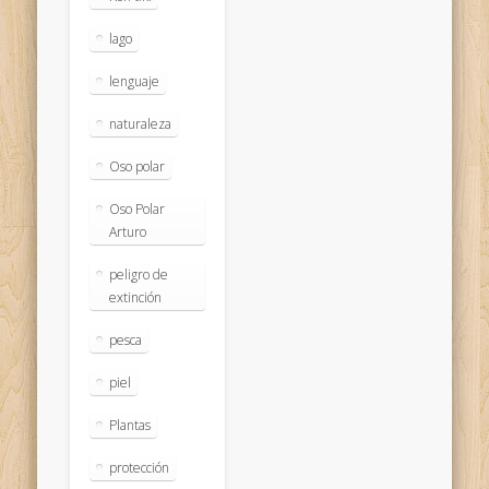
lago
lenguaje
naturaleza
Oso polar
Oso Polar
Arturo
peligro de
extinción
pesca
piel
Plantas
protección