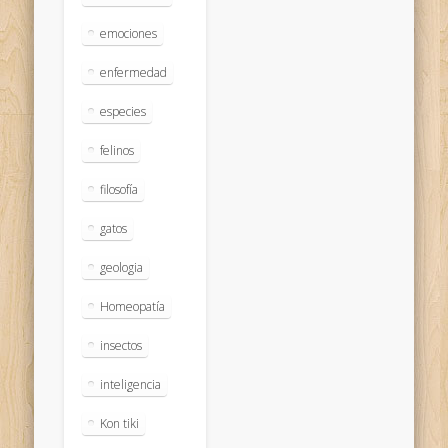
emociones
enfermedad
especies
felinos
filosofía
gatos
geologia
Homeopatía
insectos
inteligencia
Kon tiki