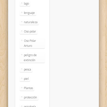
lago
lenguaje
naturaleza
Oso polar
Oso Polar
Arturo
peligro de
extinción
pesca
piel
Plantas
protección
psicología