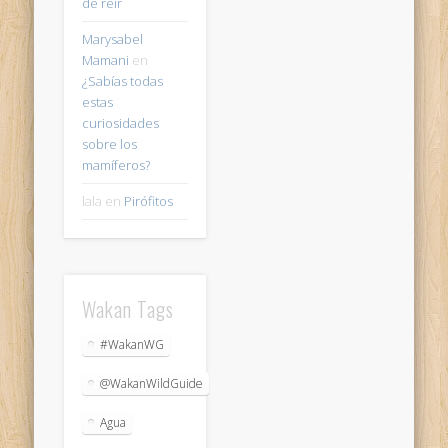
de reir
Marysabel
Mamani
en
¿Sabías todas
estas
curiosidades
sobre los
mamíferos?
lala
en
Pirófitos
Wakan Tags
#WakanWG
@WakanWildGuide
Agua