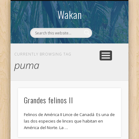
CONTACTO
WAKAN
Wakan
CURRENTLY BROWSING TAG
puma
Grandes felinos II
Felinos de América II Lince de Canadá Es una de
las dos especies de linces que habitan en
América del Norte. La …