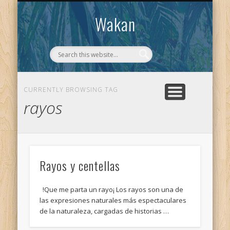
CONTACTO
WAKAN
Wakan
CURRENTLY BROWSING TAG
rayos
Rayos y centellas
!Que me parta un rayo¡ Los rayos son una de
las expresiones naturales más espectaculares
de la naturaleza, cargadas de historias …