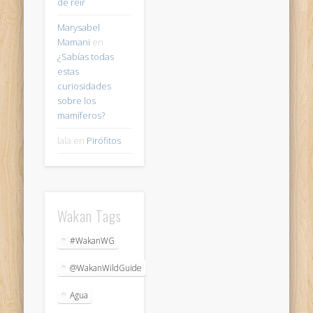
de reir
Marysabel
Mamani
en
¿Sabías todas
estas
curiosidades
sobre los
mamíferos?
lala
en
Pirófitos
Wakan Tags
#WakanWG
@WakanWildGuide
Agua