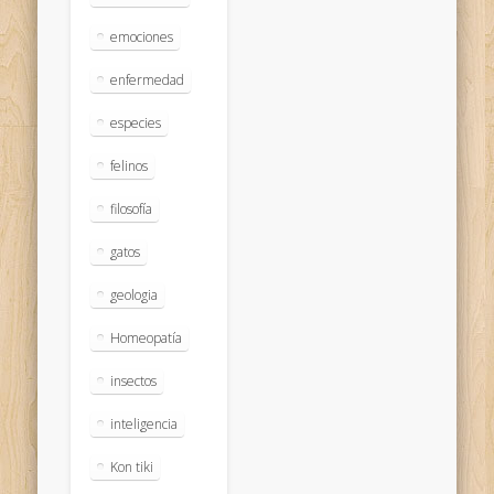
emociones
enfermedad
especies
felinos
filosofía
gatos
geologia
Homeopatía
insectos
inteligencia
Kon tiki