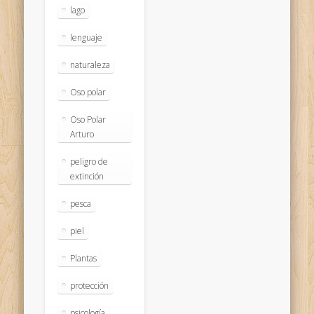
lago
lenguaje
naturaleza
Oso polar
Oso Polar
Arturo
peligro de
extinción
pesca
piel
Plantas
protección
psicología