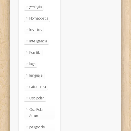
geologia
Homeopatía
insectos
inteligencia
Kon tiki
lago
lenguaje
naturaleza
Oso polar
Oso Polar
Arturo
peligro de