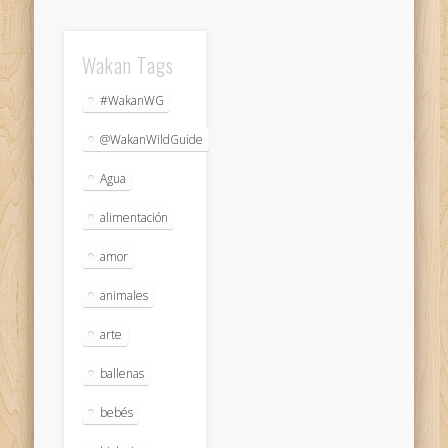
Wakan Tags
#WakanWG
@WakanWildGuide
Agua
alimentación
amor
animales
arte
ballenas
bebés