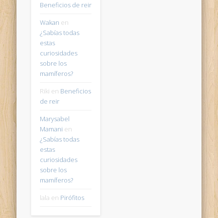
Beneficios de reir
Wakan
en
¿Sabías todas
estas
curiosidades
sobre los
mamíferos?
Riki
en
Beneficios
de reir
Marysabel
Mamani
en
¿Sabías todas
estas
curiosidades
sobre los
mamíferos?
lala
en
Pirófitos