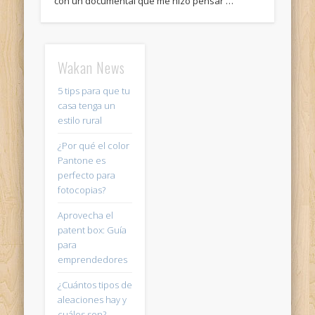
con un documental que me hizo pensar …
Wakan News
5 tips para que tu
casa tenga un
estilo rural
¿Por qué el color
Pantone es
perfecto para
fotocopias?
Aprovecha el
patent box: Guía
para
emprendedores
¿Cuántos tipos de
aleaciones hay y
cuáles son?