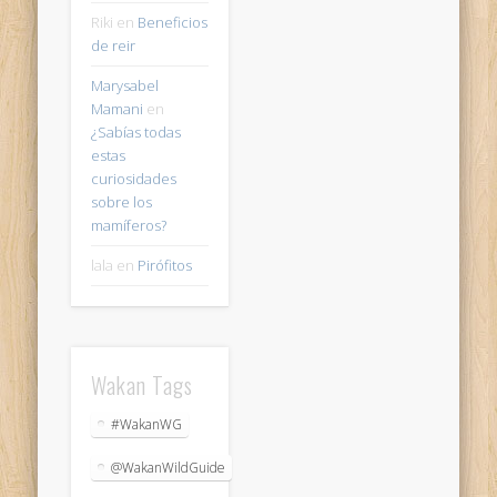
Riki
en
Beneficios
de reir
Marysabel
Mamani
en
¿Sabías todas
estas
curiosidades
sobre los
mamíferos?
lala
en
Pirófitos
Wakan Tags
#WakanWG
@WakanWildGuide