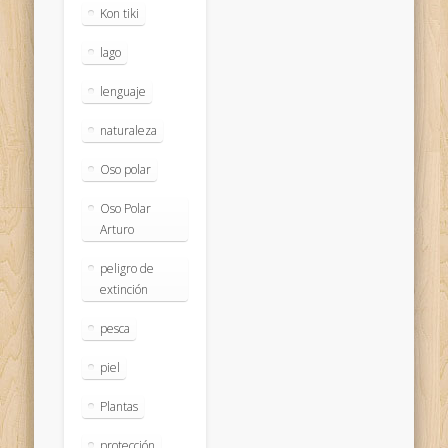
Kon tiki
lago
lenguaje
naturaleza
Oso polar
Oso Polar
Arturo
peligro de
extinción
pesca
piel
Plantas
protección