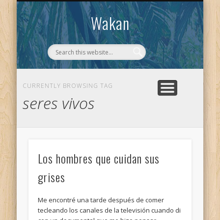
CONTACTO
WAKAN
Wakan
CURRENTLY BROWSING TAG
seres vivos
Los hombres que cuidan sus
grises
Me encontré una tarde después de comer
tecleando los canales de la televisión cuando di