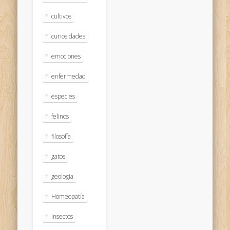
cultivos
curiosidades
emociones
enfermedad
especies
felinos
filosofía
gatos
geologia
Homeopatía
insectos