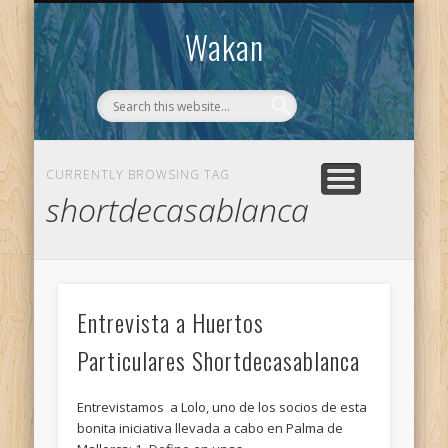
CONTACTO
WAKAN
Wakan
CURRENTLY BROWSING TAG
shortdecasablanca
Entrevista a Huertos
Particulares Shortdecasablanca
Entrevistamos a Lolo, uno de los socios de esta
bonita iniciativa llevada a cabo en Palma de