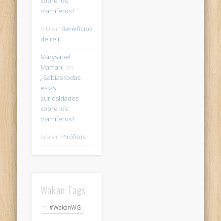
sobre los
mamíferos?
Riki
en
Beneficios
de reir
Marysabel
Mamani
en
¿Sabías todas
estas
curiosidades
sobre los
mamíferos?
lala
en
Pirófitos
Wakan Tags
#WakanWG