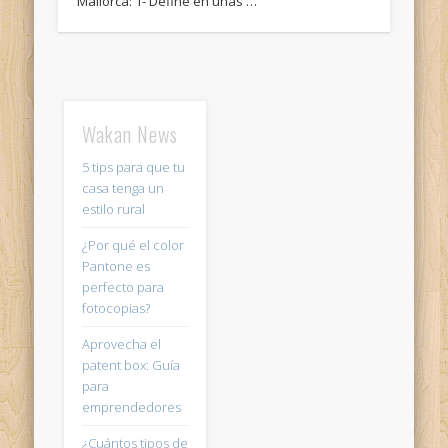
Mallorca: 1- Define en unas …
Wakan News
5 tips para que tu
casa tenga un
estilo rural
¿Por qué el color
Pantone es
perfecto para
fotocopias?
Aprovecha el
patent box: Guía
para
emprendedores
¿Cuántos tipos de