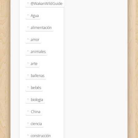
@WakanWildGuide
Agua
alimentación
amor
animales
arte
ballenas
bebés
biologia
China
ciencia
construcción