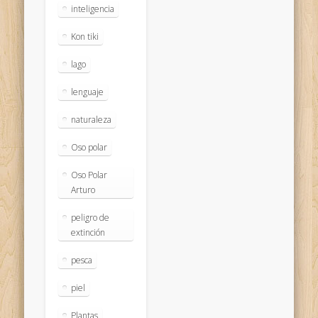
inteligencia
Kon tiki
lago
lenguaje
naturaleza
Oso polar
Oso Polar
Arturo
peligro de
extinción
pesca
piel
Plantas