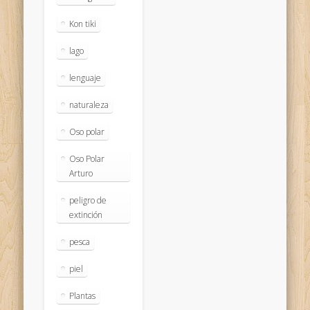
Kon tiki
lago
lenguaje
naturaleza
Oso polar
Oso Polar
Arturo
peligro de
extinción
pesca
piel
Plantas