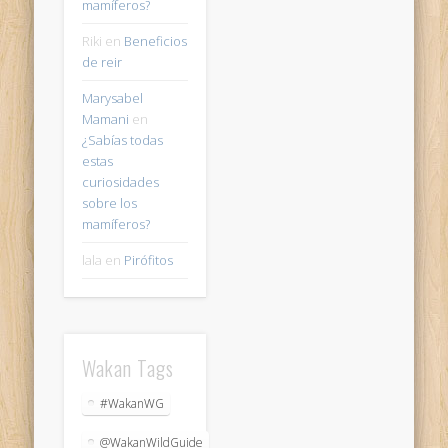
mamíferos?
Riki
en
Beneficios
de reir
Marysabel
Mamani
en
¿Sabías todas
estas
curiosidades
sobre los
mamíferos?
lala
en
Pirófitos
Wakan Tags
#WakanWG
@WakanWildGuide