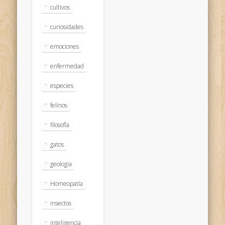
cultivos
curiosidades
emociones
enfermedad
especies
felinos
filosofía
gatos
geologia
Homeopatía
insectos
inteligencia