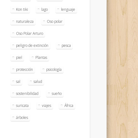
Kon tiki
lago
lenguaje
naturaleza
Oso polar
Oso Polar Arturo
peligro de extinción
pesca
piel
Plantas
protección
psicología
sal
salud
sostenibilidad
sueño
suricata
viajes
África
árboles