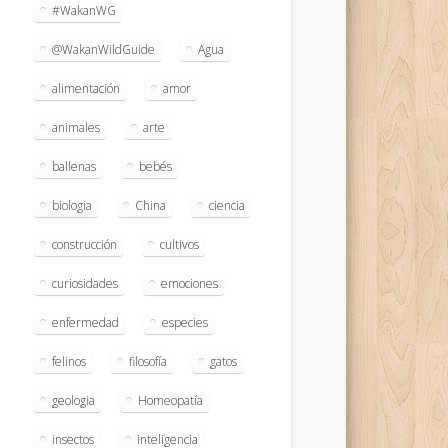
#WakanWG
@WakanWildGuide
Agua
alimentación
amor
animales
arte
ballenas
bebés
biologia
China
ciencia
construcción
cultivos
curiosidades
emociones
enfermedad
especies
felinos
filosofía
gatos
geologia
Homeopatía
insectos
inteligencia