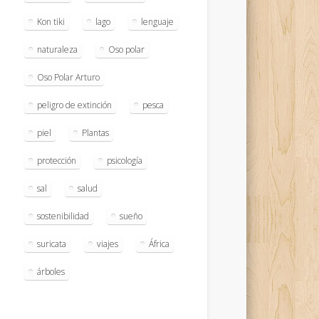
Kon tiki
lago
lenguaje
naturaleza
Oso polar
Oso Polar Arturo
peligro de extinción
pesca
piel
Plantas
protección
psicología
sal
salud
sostenibilidad
sueño
suricata
viajes
África
árboles