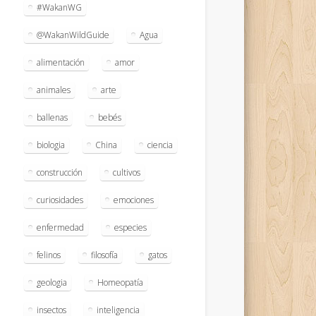
#WakanWG
@WakanWildGuide
Agua
alimentación
amor
animales
arte
ballenas
bebés
biologia
China
ciencia
construcción
cultivos
curiosidades
emociones
enfermedad
especies
felinos
filosofía
gatos
geologia
Homeopatía
insectos
inteligencia