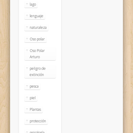
lago
lenguaje
naturaleza
Oso polar
Oso Polar
Arturo
peligro de
extinción
pesca
piel
Plantas
protección
psicología