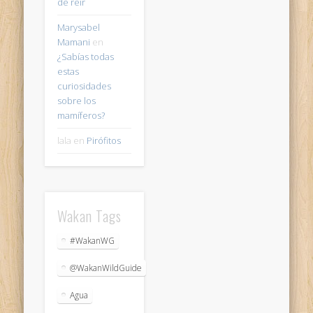
de reir
Marysabel
Mamani
en
¿Sabías todas
estas
curiosidades
sobre los
mamíferos?
lala
en
Pirófitos
Wakan Tags
#WakanWG
@WakanWildGuide
Agua