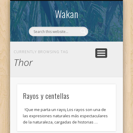
CONTACTO
WAKAN
Wakan
CURRENTLY BROWSING TAG
Thor
Rayos y centellas
!Que me parta un rayo¡ Los rayos son una de
las expresiones naturales más espectaculares
de la naturaleza, cargadas de historias …