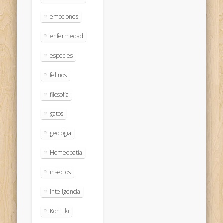
emociones
enfermedad
especies
felinos
filosofía
gatos
geologia
Homeopatía
insectos
inteligencia
Kon tiki