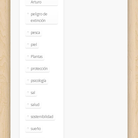
Arturo
peligro de
extinción
pesca
piel
Plantas
protección
psicología
sal
salud
sostenibilidad
sueño