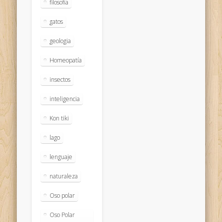
filosofía
gatos
geologia
Homeopatía
insectos
inteligencia
Kon tiki
lago
lenguaje
naturaleza
Oso polar
Oso Polar