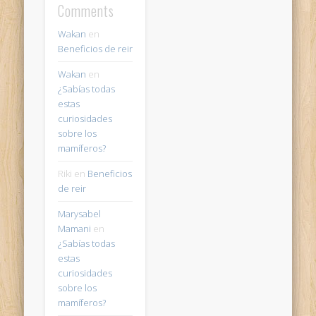
Comments
Wakan
en
Beneficios de reir
Wakan
en
¿Sabías todas
estas
curiosidades
sobre los
mamíferos?
Riki
en
Beneficios
de reir
Marysabel
Mamani
en
¿Sabías todas
estas
curiosidades
sobre los
mamíferos?