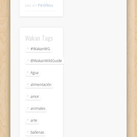
lala
en
Pirófitos
Wakan Tags
#WakanWG
@WakanWildGuide
Agua
alimentación
amor
animales
arte
ballenas