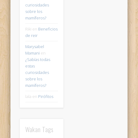
curiosidades
sobre los
mamíferos?
Riki
en
Beneficios
de reir
Marysabel
Mamani
en
¿Sabías todas
estas
curiosidades
sobre los
mamíferos?
lala
en
Pirófitos
Wakan Tags