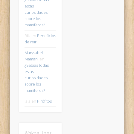
estas
curiosidades
sobre los
mamíferos?
Riki
en
Beneficios
de reir
Marysabel
Mamani
en
¿Sabías todas
estas
curiosidades
sobre los
mamíferos?
lala
en
Pirófitos
Wakan Tags