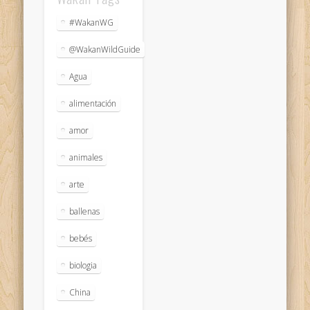
#WakanWG
@WakanWildGuide
Agua
alimentación
amor
animales
arte
ballenas
bebés
biologia
China