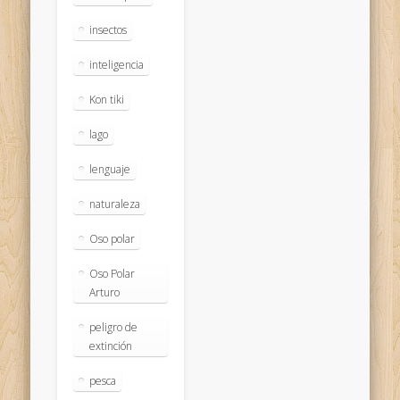
insectos
inteligencia
Kon tiki
lago
lenguaje
naturaleza
Oso polar
Oso Polar
Arturo
peligro de
extinción
pesca