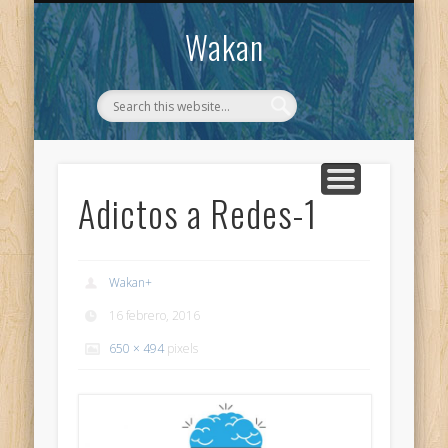
CONTACTO
WAKAN
Wakan
Adictos a Redes-1
Wakan
+
16 febrero, 2016
650 × 494
pixels