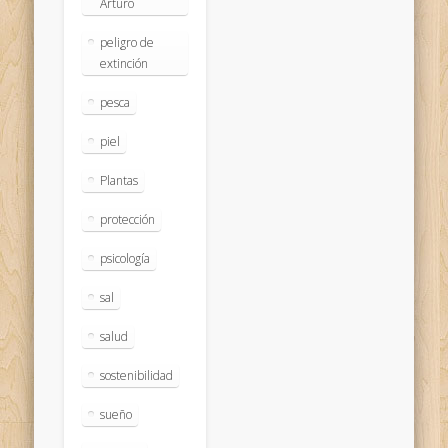
Arturo
peligro de
extinción
pesca
piel
Plantas
protección
psicología
sal
salud
sostenibilidad
sueño