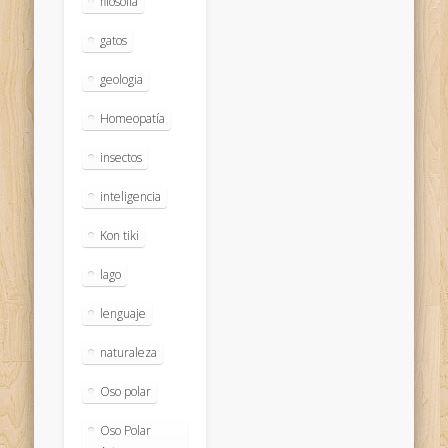
filosofía
gatos
geologia
Homeopatía
insectos
inteligencia
Kon tiki
lago
lenguaje
naturaleza
Oso polar
Oso Polar