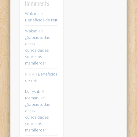
Comments
Wakan
en
Beneficios de reir
Wakan
en
¿Sabías todas
estas
curiosidades
sobre los
mamíferos?
Riki
en
Beneficios
de reir
Marysabel
Mamani
en
¿Sabías todas
estas
curiosidades
sobre los
mamíferos?