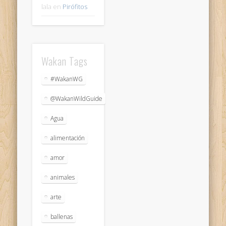
lala
en
Pirófitos
Wakan Tags
#WakanWG
@WakanWildGuide
Agua
alimentación
amor
animales
arte
ballenas